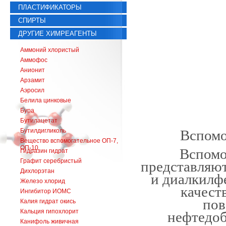
ПЛАСТИФИКАТОРЫ
СПИРТЫ
ДРУГИЕ ХИМРЕАГЕНТЫ
Аммоний хлористый
Аммофос
Анионит
Арзамит
Аэросил
Белила цинковые
Бура
Бутилацетат
Бутилдигликоль
Вспомо
Вещество вспомогательное ОП-7,
ОП-10.
Вспомо
Гидразин гидрат
Графит серебристый
представляют
Дихлорэтан
и диалкилф
Железо хлорид
качест
Ингибитор ИОМС
пов
Калия гидрат окись
Кальция гипохлорит
нефтедо
Канифоль живичная