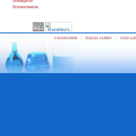
Этилацетат
Этиленгликоль
О КОМПАНИИ
ПОДАТЬ ЗАЯВКУ
НАШ АД