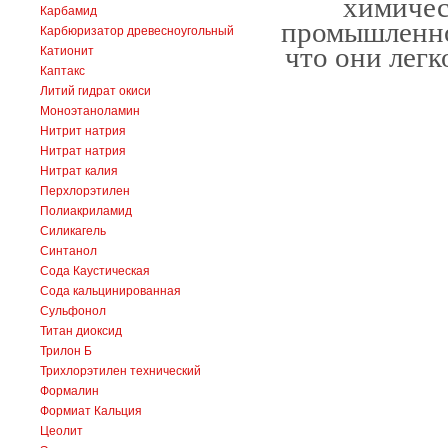
химичес
Карбамид
промышленнос
Карбюризатор древесноугольный
что они легк
Катионит
Каптакс
Литий гидрат окиси
Моноэтаноламин
Нитрит натрия
Нитрат натрия
Нитрат калия
Перхлорэтилен
Полиакриламид
Силикагель
Синтанол
Сода Каустическая
Сода кальцинированная
Сульфонол
Титан диоксид
Трилон Б
Трихлорэтилен технический
Формалин
Формиат Кальция
Цеолит